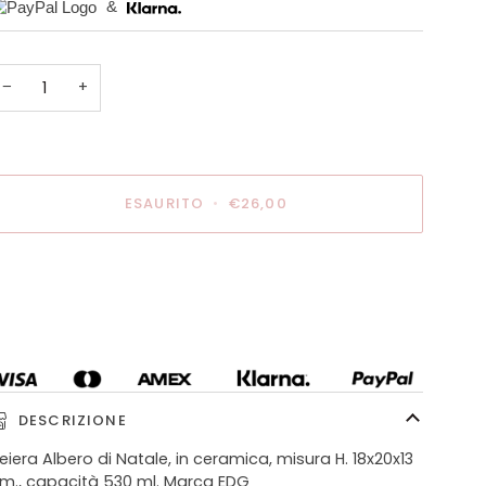
&
−
+
ESAURITO
•
€26,00
DESCRIZIONE
eiera Albero di Natale, in ceramica, misura H. 18x20x13
m., capacità 530 ml. Marca EDG