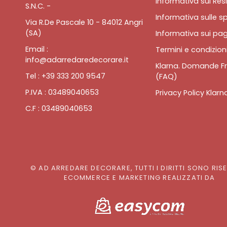
Informativa sui Resi
S.N.C. -
Informativa sulle sp
Via R.De Pascale 10 - 84012 Angri
(SA)
Informativa sui pa
Email :
Termini e condizioni
info@adarredaredecorare.it
Klarna. Domande Fr
Tel : +39 333 200 9547
(FAQ)
P.IVA : 03489040653
Privacy Policy Klarn
C.F : 03489040653
© AD ARREDARE DECORARE, TUTTI I DIRITTI SONO RIS
ECOMMERCE E MARKETING REALIZZATI DA