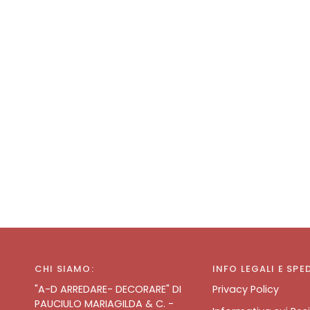
CHI SIAMO:
INFO LEGALI E SPE
"A-D ARREDARE- DECORARE" DI
Privacy Policy
PAUCIULO MARIAGILDA & C. -