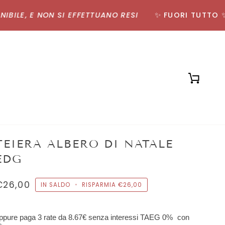
LE, E NON SI EFFETTUANO RESI
✨ FUORI TUTTO ✨ SC
Carrell
TEIERA ALBERO DI NATALE
EDG
€26,00
IN SALDO
•
RISPARMIA
€26,00
ppure paga 3 rate da
8.67€
senza interessi TAEG 0%
con