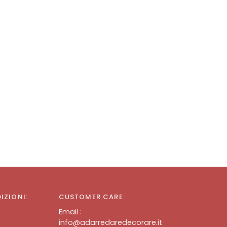
DIZIONI:
CUSTOMER CARE:
Email :
info@adarredaredecorare.it