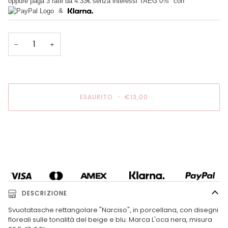
oppure paga 3 rate da
4.33€
senza interessi TAEG 0%
con
&
−
+
ESAURITO
•
€13,00
DESCRIZIONE
Svuotatasche rettangolare "Narciso", in porcellana, con disegni
floreali sulle tonalità del beige e blu. Marca L'oca nera, misura