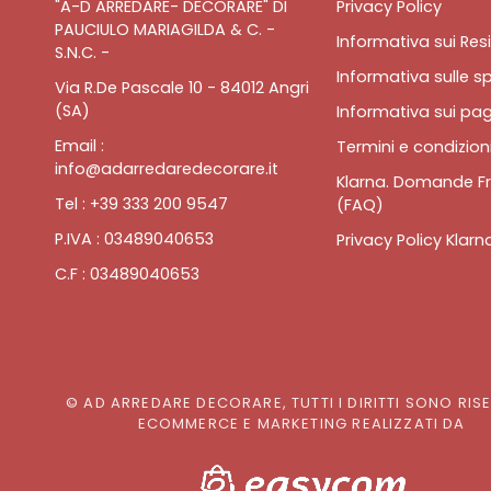
"A-D ARREDARE- DECORARE" DI
Privacy Policy
PAUCIULO MARIAGILDA & C. -
Informativa sui Resi
S.N.C. -
Informativa sulle sp
Via R.De Pascale 10 - 84012 Angri
(SA)
Informativa sui pa
Email :
Termini e condizioni
info@adarredaredecorare.it
Klarna. Domande Fr
Tel : +39 333 200 9547
(FAQ)
P.IVA : 03489040653
Privacy Policy Klarn
C.F : 03489040653
© AD ARREDARE DECORARE, TUTTI I DIRITTI SONO RIS
ECOMMERCE E MARKETING REALIZZATI DA