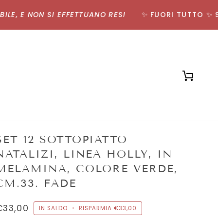
, E NON SI EFFETTUANO RESI
✨ FUORI TUTTO ✨ SCON
Carrell
SET 12 SOTTOPIATTO
NATALIZI, LINEA HOLLY, IN
MELAMINA, COLORE VERDE,
CM.33. FADE
€33,00
IN SALDO
•
RISPARMIA
€33,00