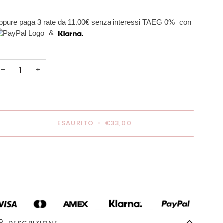
ppure paga 3 rate da
11.00€
senza interessi TAEG 0%
con
&
−
+
ESAURITO
•
€33,00
ltre opzioni di pagamento
DESCRIZIONE