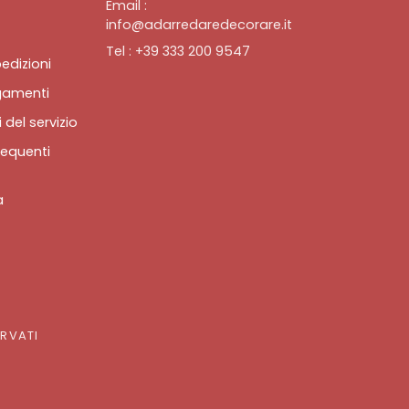
Email :
info@adarredaredecorare.it
Tel : +39 333 200 9547
edizioni
gamenti
 del servizio
equenti
a
ERVATI