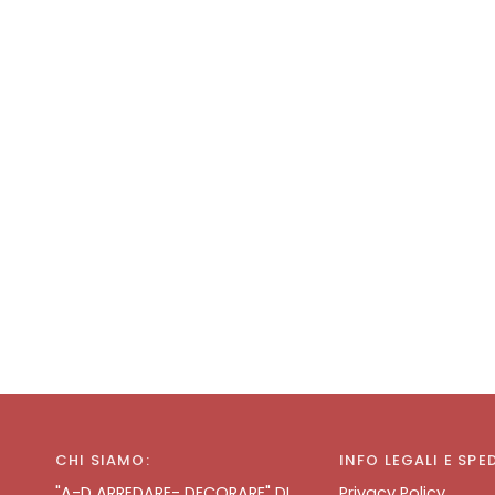
CHI SIAMO:
INFO LEGALI E SPE
"A-D ARREDARE- DECORARE" DI
Privacy Policy