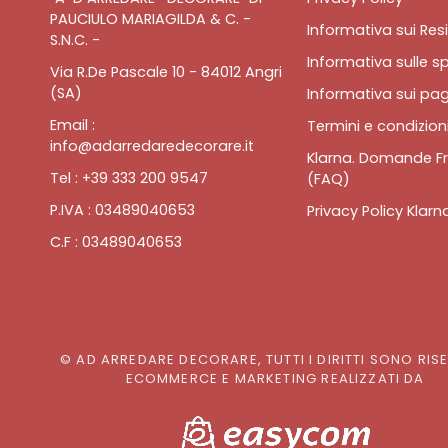
PAUCIULO MARIAGILDA & C. -
Informativa sui Resi
S.N.C. -
Informativa sulle sp
Via R.De Pascale 10 - 84012 Angri
(SA)
Informativa sui pa
Email :
Termini e condizioni
info@adarredaredecorare.it
Klarna. Domande Fr
Tel : +39 333 200 9547
(FAQ)
P.IVA : 03489040653
Privacy Policy Klarn
C.F : 03489040653
© AD ARREDARE DECORARE, TUTTI I DIRITTI SONO RIS
ECOMMERCE E MARKETING REALIZZATI DA