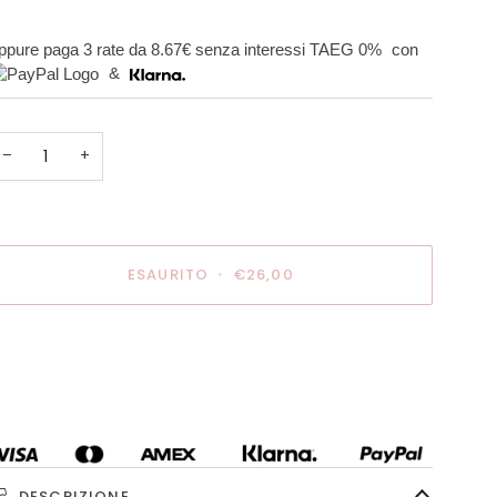
ppure paga 3 rate da
8.67€
senza interessi TAEG 0%
con
&
−
+
ESAURITO
•
€26,00
ltre opzioni di pagamento
DESCRIZIONE