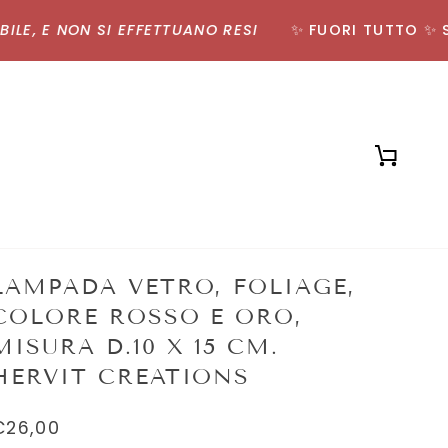
, E NON SI EFFETTUANO RESI
✨ FUORI TUTTO ✨ SCON
Carrell
LAMPADA VETRO, FOLIAGE,
COLORE ROSSO E ORO,
MISURA D.10 X 15 CM.
HERVIT CREATIONS
€26,00