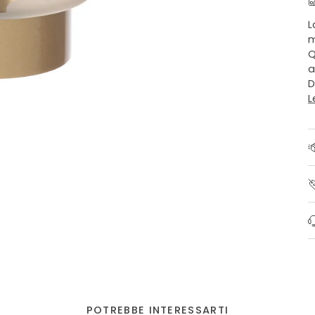
L
m
Q
a
D
L
POTREBBE INTERESSARTI