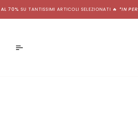
Salta
70%
al
SU TANTISSIMI ARTICOLI SELEZIONATI
🔥
*IN PERIOD
contenuto