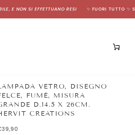
 E NON SI EFFETTUANO RESI
✨ FUORI TUTTO ✨ SCON
Carrell
LAMPADA VETRO, DISEGNO
FELCE, FUMÈ, MISURA
GRANDE D.14.5 X 26CM.
HERVIT CREATIONS
€39,90