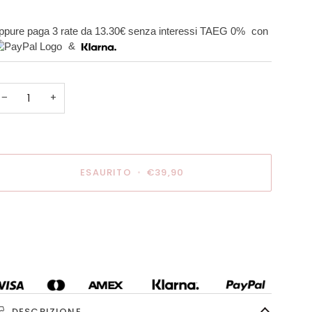
ppure paga 3 rate da
13.30€
senza interessi TAEG 0%
con
&
−
+
ESAURITO
•
€39,90
ltre opzioni di pagamento
DESCRIZIONE