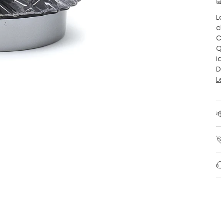
L
c
C
Q
i
D
L