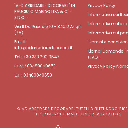
"A-D ARREDARE- DECORARE" DI
Privacy Policy
PAUCIULO MARIAGILDA & C. -
Informativa sui Resi
S.N.C. -
Informativa sulle sp
Via R.De Pascale 10 - 84012 Angri
(SA)
Informativa sui pa
Email :
Termini e condizioni
info@adarredaredecorare.it
Klarna. Domande Fr
Tel : +39 333 200 9547
(FAQ)
P.IVA : 03489040653
Privacy Policy Klarn
C.F : 03489040653
© AD ARREDARE DECORARE, TUTTI I DIRITTI SONO RIS
ECOMMERCE E MARKETING REALIZZATI DA