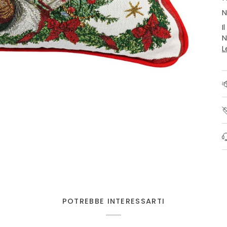
N
I
N
L
POTREBBE INTERESSARTI