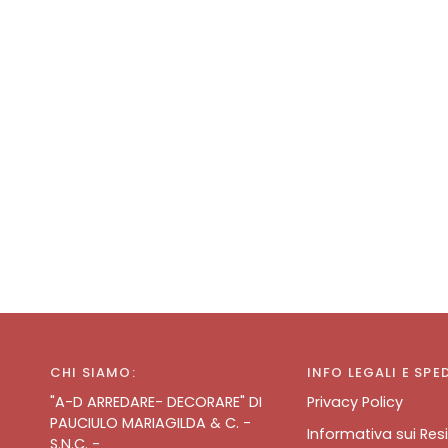
CHI SIAMO:
INFO LEGALI E SPE
"A-D ARREDARE- DECORARE" DI
Privacy Policy
PAUCIULO MARIAGILDA & C. -
Informativa sui Resi
S.N.C. -