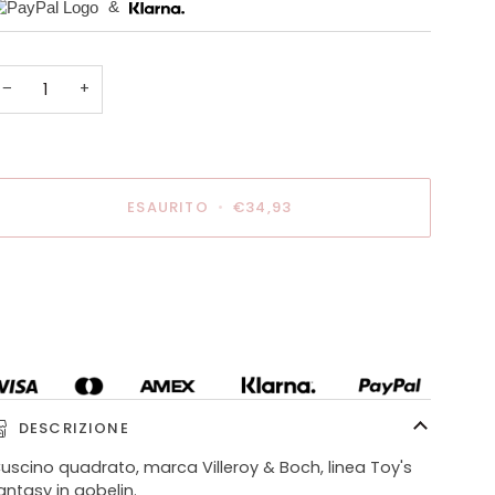
&
−
+
ESAURITO
•
€34,93
ltre opzioni di pagamento
DESCRIZIONE
uscino quadrato, marca Villeroy & Boch, linea Toy's
antasy in gobelin.