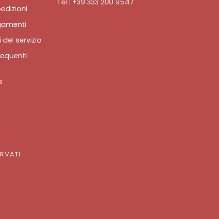
Tel : +39 333 200 9547
edizioni
gamenti
 del servizio
equenti
a
ERVATI