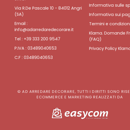
Informativa sulle sp
Via R.De Pascale 10 - 84012 Angri
(SA)
Informativa sui pa
Email :
Termini e condizioni
info@adarredaredecorare.it
Klarna. Domande Fr
Tel : +39 333 200 9547
(FAQ)
P.IVA : 03489040653
Privacy Policy Klarn
C.F : 03489040653
© AD ARREDARE DECORARE, TUTTI I DIRITTI SONO RIS
ECOMMERCE E MARKETING REALIZZATI DA