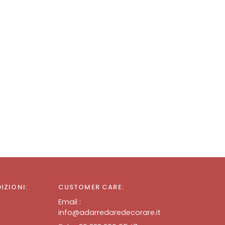
DIZIONI:
CUSTOMER CARE:
Email :
info@adarredaredecorare.it