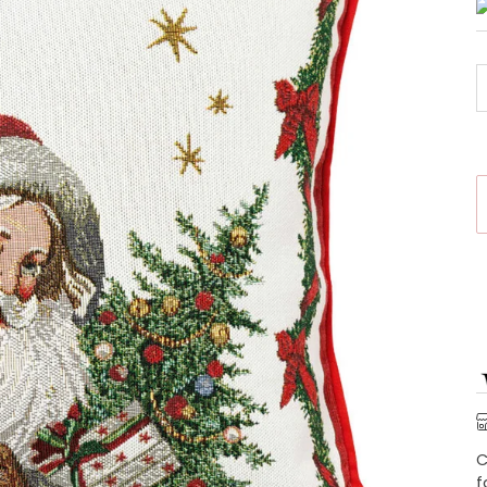
A
C
f