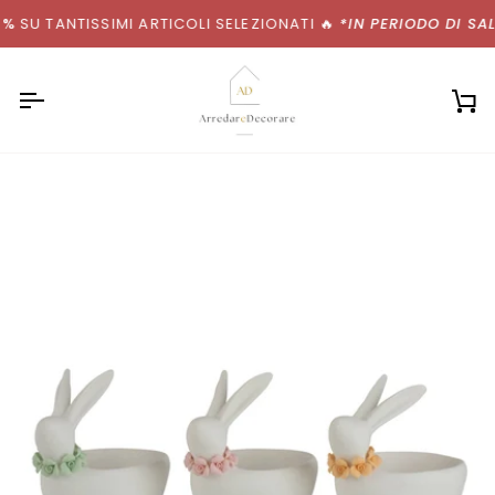
Salta
%
SU TANTISSIMI ARTICOLI SELEZIONATI
🔥
*IN PERIODO DI SALD
al
contenuto
Ca