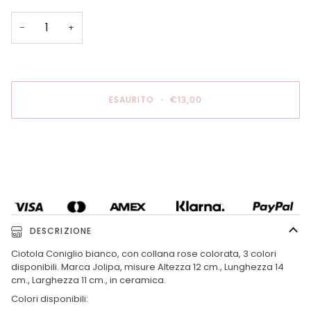
O
O
O
NON
NON
NON
−
+
DISPONIBILE
DISPONIBILE
DISPONIBILE
ESAURITO
•
€13,00
DESCRIZIONE
Ciotola Coniglio bianco, con collana rose colorata, 3 colori
disponibili. Marca Jolipa, misure Altezza 12 cm., Lunghezza 14
cm., Larghezza 11 cm., in ceramica.
Colori disponibili: